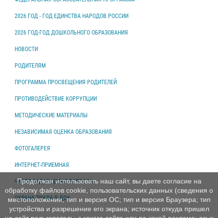
2026 ГОД - ГОД ЕДИНСТВА НАРОДОВ РОССИИ
2026 ГОД-ГОД ДОШКОЛЬНОГО ОБРАЗОВАНИЯ
НОВОСТИ
РОДИТЕЛЯМ
ПРОГРАММА ПРОСВЕЩЕНИЯ РОДИТЕЛЕЙ
ПРОТИВОДЕЙСТВИЕ КОРРУПЦИИ
МЕТОДИЧЕСКИЕ МАТЕРИАЛЫ
НЕЗАВИСИМАЯ ОЦЕНКА ОБРАЗОВАНИЯ
ФОТОГАЛЕРЕЯ
ИНТЕРНЕТ-ПРИЕМНАЯ
Продолжая использовать наш сайт, вы даете согласие на
ЧАСТО ЗАДАВАЕМЫЕ ВОПРОСЫ
обработку файлов cookie, пользовательских данных (сведения о
ОХРАНА ТРУДА В ДОУ
местоположении; тип и версия ОС; тип и версия Браузера; тип
устройства и разрешение его экрана; источник откуда пришел