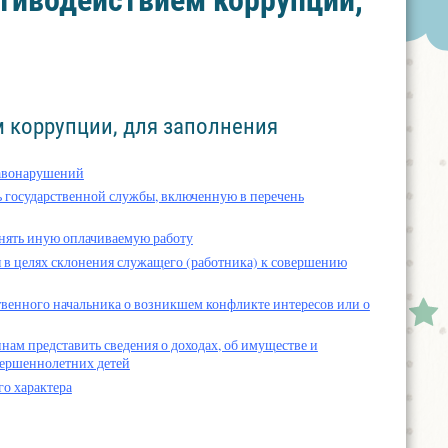
тиводействием коррупции,
 коррупции, для заполнения
равонарушений
 государственной службы, включенную в перечень
лнять иную оплачиваемую работу
я в целях склонения служащего (работника) к совершению
ственного начальника о возникшем конфликте интересов или о
ам представить сведения о доходах, об имуществе и
овершеннолетних детей
го характера