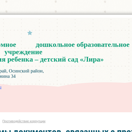
омное
дошкольное
образовательное
учреждение
ия
ребенка
–
детский
сад
«
Лира
»
инский район,
а 34
u
Противодействие коррупции