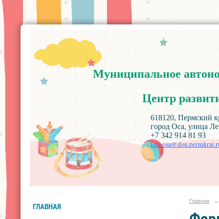
Муниципальное
автон
Центр
развит
618120, Пермский край, Ос
город Оса, улица Ленин
+7 342 914 81 93
lira-osa@dou.permkrai.r
Главная
→
ГЛАВНАЯ