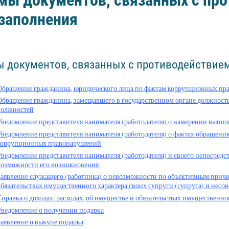
мы документов, связанных с про
заполнения
 документов, связанных с противодействием
Обращение гражданина, юридического лица по фактам коррупционных п
Обращение гражданина, замещавшего в государственном органе должность
должностей
Уведомление представителя нанимателя (работодателя) о намерении выпо
Уведомление представителя нанимателя (работодателя) о фактах обращени
коррупционных правонарушений
Уведомление представителя нанимателя (работодателя) и своего непосред
возможности его возникновения
Заявление служащего (работника) о невозможности по объективным причин
обязательствах имущественного характера своих супруги (супруга) и нес
Справка о доходах, расходах, об имуществе и обязательствах имущественно
Уведомление о получении подарка
Заявление о выкупе подарка