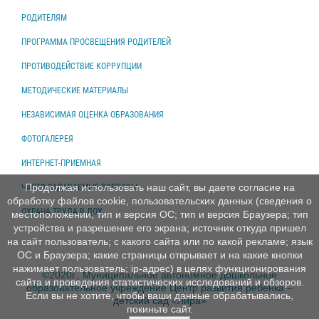
РОДИТЕЛЯМ
ПРОГРАММА ПРОСВЕЩЕНИЯ РОДИТЕЛЕЙ
ПРОТИВОДЕЙСТВИЕ КОРРУПЦИИ
МЕТОДИЧЕСКИЕ МАТЕРИАЛЫ
НЕЗАВИСИМАЯ ОЦЕНКА ОБРАЗОВАНИЯ
ФОТОГАЛЕРЕЯ
ИНТЕРНЕТ-ПРИЕМНАЯ
Продолжая использовать наш сайт, вы даете согласие на
ЧАСТО ЗАДАВАЕМЫЕ ВОПРОСЫ
обработку файлов cookie, пользовательских данных (сведения о
ОХРАНА ТРУДА В ДОУ
местоположении; тип и версия ОС; тип и версия Браузера; тип
устройства и разрешение его экрана; источник откуда пришел
на сайт пользователь; с какого сайта или по какой рекламе; язык
ОС и Браузера; какие страницы открывает и на какие кнопки
нажимает пользователь; ip-адрес) в целях функционирования
©2020г., Муниципальное автономное дошкольное
сайта и проведения статистических исследований и обзоров.
образовательное учреждение Центр развития ребенка –
Если вы не хотите, чтобы ваши данные обрабатывались,
детский сад «Лира»
покиньте сайт.