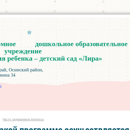
омное
дошкольное
образовательное
учреждение
ия
ребенка
–
детский
сад
«
Лира
»
инский район,
а 34
u
Часто задаваемые вопросы