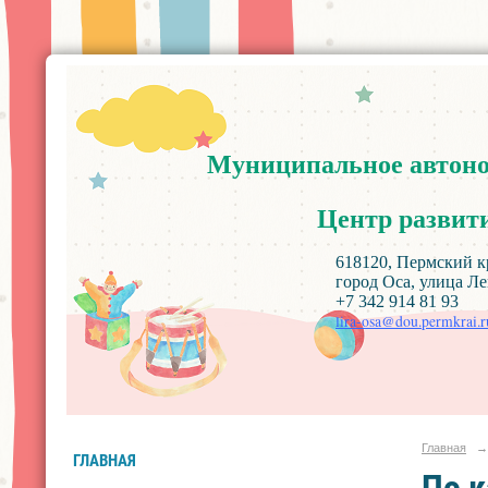
Муниципальное
автон
Центр
развит
618120, Пермский край, Ос
город Оса, улица Ленин
+7 342 914 81 93
lira-osa@dou.permkrai.r
Главная
→
ГЛАВНАЯ