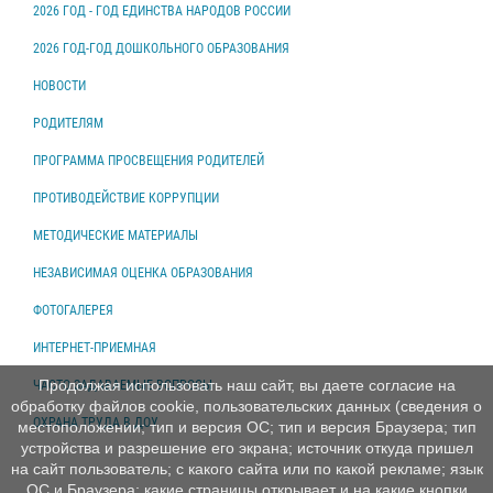
2026 ГОД - ГОД ЕДИНСТВА НАРОДОВ РОССИИ
2026 ГОД-ГОД ДОШКОЛЬНОГО ОБРАЗОВАНИЯ
НОВОСТИ
РОДИТЕЛЯМ
ПРОГРАММА ПРОСВЕЩЕНИЯ РОДИТЕЛЕЙ
ПРОТИВОДЕЙСТВИЕ КОРРУПЦИИ
МЕТОДИЧЕСКИЕ МАТЕРИАЛЫ
НЕЗАВИСИМАЯ ОЦЕНКА ОБРАЗОВАНИЯ
ФОТОГАЛЕРЕЯ
ИНТЕРНЕТ-ПРИЕМНАЯ
Продолжая использовать наш сайт, вы даете согласие на
ЧАСТО ЗАДАВАЕМЫЕ ВОПРОСЫ
обработку файлов cookie, пользовательских данных (сведения о
ОХРАНА ТРУДА В ДОУ
местоположении; тип и версия ОС; тип и версия Браузера; тип
устройства и разрешение его экрана; источник откуда пришел
на сайт пользователь; с какого сайта или по какой рекламе; язык
ОС и Браузера; какие страницы открывает и на какие кнопки