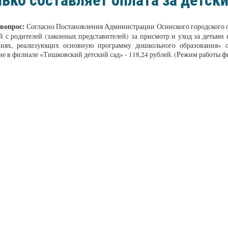
ько составляет оплата за детски
 вопрос:
Согласно Постановления Администрации Осинского городского ок
 с родителей (законных представителей) за присмотр и уход за детьм
циях, реализующих основную программу дошкольного образования» оп
е в филиале «Тишковский детский сад» - 118,24 рублей. (Режим работы фи