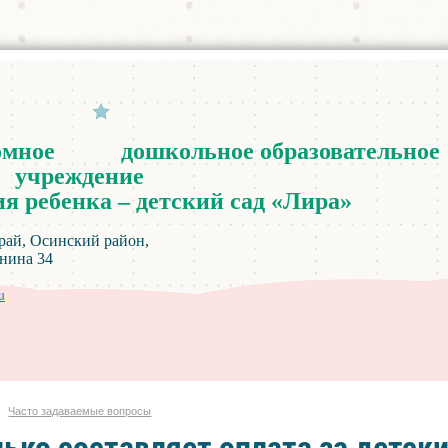
омное
дошкольное
образовательное
учреждение
ия
ребенка
–
детский
сад
«
Лира
»
инский район,
а 34
u
Часто задаваемые вопросы