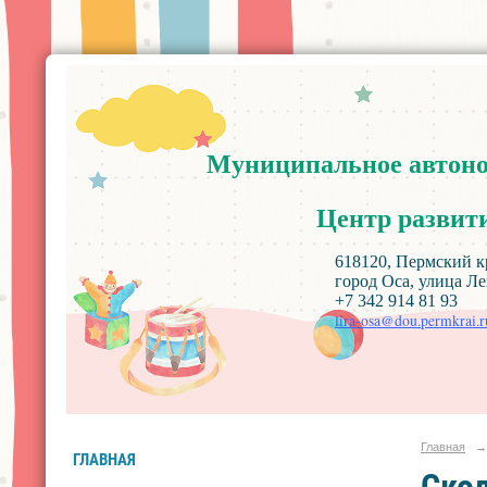
Муниципальное
автон
Центр
развит
618120, Пермский край, Ос
город Оса, улица Ленин
+7 342 914 81 93
lira-osa@dou.permkrai.r
Главная
→
ГЛАВНАЯ