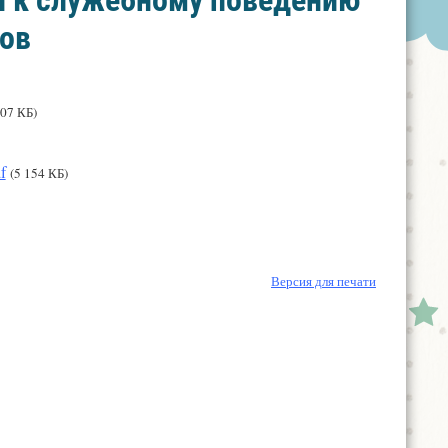
й к служебному поведению
сов
807 КБ)
f
(5 154 КБ)
Версия для печати