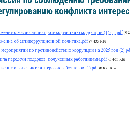
иссия по соблюдению требовани
егулированию конфликта интере
жение о комиссии по противодействию коррупции (1) (1).pdf
(9 
жение об антикоррупционной политике.pdf
(7 435 КБ)
 мероприятий по противодействию коррупции на 2025 год (2).pd
ила передачи подарков, полученных работниками.pdf
(5 403 КБ)
жение о конфликте интересов работников (1).pdf
(8 831 КБ)