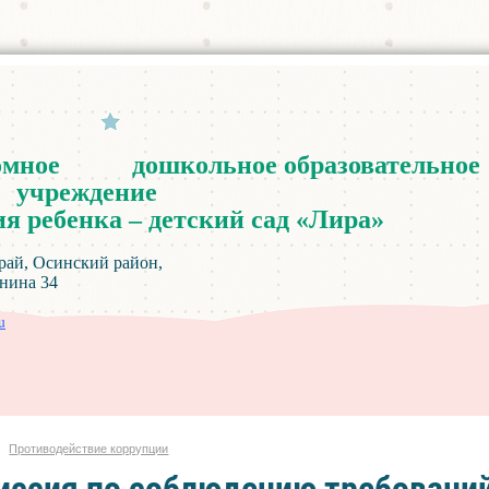
омное
дошкольное
образовательное
учреждение
ия
ребенка
–
детский
сад
«
Лира
»
инский район,
а 34
u
Противодействие коррупции