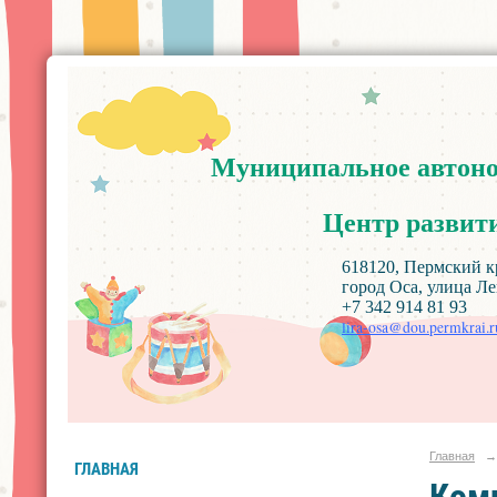
Муниципальное
автон
Центр
развит
618120, Пермский край, Ос
город Оса, улица Ленин
+7 342 914 81 93
lira-osa@dou.permkrai.r
Главная
→
ГЛАВНАЯ