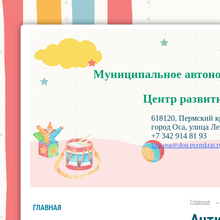
Муниципальное
автон
Центр
развит
618120, Пермский край, Ос
город Оса, улица Ленин
+7 342 914 81 93
lira-osa@dou.permkrai.r
Главная
→
ГЛАВНАЯ