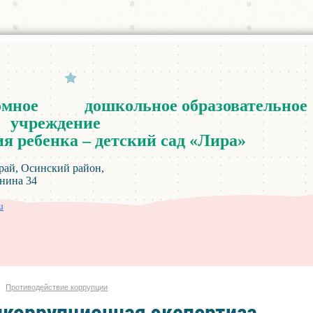
омное
дошкольное
образовательное
учреждение
ия
ребенка
–
детский
сад
«
Лира
»
инский район,
а 34
u
Противодействие коррупции