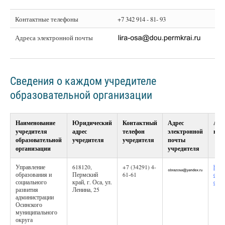
Контактные телефоны
+7 342 914 - 81- 93
Адреса электронной почты
Сведения о каждом учредителе
образовательной организации
Наименование
Юридический
Контактный
Адрес
Адр
учредителя
адрес
телефон
электронной
в с
образовательной
учредителя
учредителя
почты
организации
учредителя
Управление
618120,
+7 (34291) 4-
http:
образования и
Пермский
61-61
osa.
социального
край, г. Оса, ул.
obra
развития
Ленина, 25
администрации
Осинского
муниципального
округа