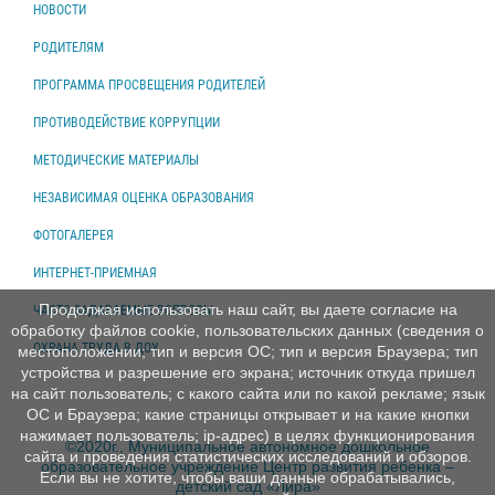
НОВОСТИ
РОДИТЕЛЯМ
ПРОГРАММА ПРОСВЕЩЕНИЯ РОДИТЕЛЕЙ
ПРОТИВОДЕЙСТВИЕ КОРРУПЦИИ
МЕТОДИЧЕСКИЕ МАТЕРИАЛЫ
НЕЗАВИСИМАЯ ОЦЕНКА ОБРАЗОВАНИЯ
ФОТОГАЛЕРЕЯ
ИНТЕРНЕТ-ПРИЕМНАЯ
Продолжая использовать наш сайт, вы даете согласие на
ЧАСТО ЗАДАВАЕМЫЕ ВОПРОСЫ
обработку файлов cookie, пользовательских данных (сведения о
ОХРАНА ТРУДА В ДОУ
местоположении; тип и версия ОС; тип и версия Браузера; тип
устройства и разрешение его экрана; источник откуда пришел
на сайт пользователь; с какого сайта или по какой рекламе; язык
ОС и Браузера; какие страницы открывает и на какие кнопки
нажимает пользователь; ip-адрес) в целях функционирования
©2020г., Муниципальное автономное дошкольное
сайта и проведения статистических исследований и обзоров.
образовательное учреждение Центр развития ребенка –
Если вы не хотите, чтобы ваши данные обрабатывались,
детский сад «Лира»