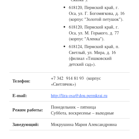
618120, Пермский край, г.
Оса, ул. Г. Богомягкова, д. 16
(корпус "Золотой петушок").
618120, Пермский край, г.
Оса, ул. М. Горького, д. 77
(корпус "Аленка").
618124, Пермский край, п.
Светлый, ул. Мира, д. 16
(филиал «Тишковский
детский сад»).
+7 342 914 81 93 (корпус
Телефон:
«Светлячок»)
E-mail:
http://lira-osa@dou.permkrai.ru
Понедельник – пятница
Режим работы:
Суббота, воскресенье – выходные
Заведующий:
Мокрушина Мария Александровна