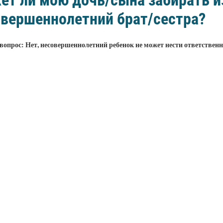
т ли мою дочь/сына забирать и
овершеннолетний брат/сестра?
 вопрос:
Нет, несовершеннолетний ребенок не может нести ответственно