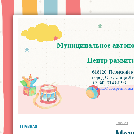
Муниципальное
автон
Центр
развит
618120, Пермский край, Ос
город Оса, улица Ленин
+7 342 914 81 93
lira-osa@dou.permkrai.r
Главная
→
ГЛАВНАЯ