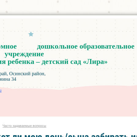
омное
дошкольное
образовательное
учреждение
ия
ребенка
–
детский
сад
«
Лира
»
инский район,
а 34
u
Часто задаваемые вопросы