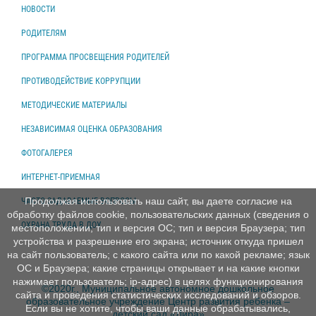
НОВОСТИ
РОДИТЕЛЯМ
ПРОГРАММА ПРОСВЕЩЕНИЯ РОДИТЕЛЕЙ
ПРОТИВОДЕЙСТВИЕ КОРРУПЦИИ
МЕТОДИЧЕСКИЕ МАТЕРИАЛЫ
НЕЗАВИСИМАЯ ОЦЕНКА ОБРАЗОВАНИЯ
ФОТОГАЛЕРЕЯ
ИНТЕРНЕТ-ПРИЕМНАЯ
Продолжая использовать наш сайт, вы даете согласие на
ЧАСТО ЗАДАВАЕМЫЕ ВОПРОСЫ
обработку файлов cookie, пользовательских данных (сведения о
ОХРАНА ТРУДА В ДОУ
местоположении; тип и версия ОС; тип и версия Браузера; тип
устройства и разрешение его экрана; источник откуда пришел
на сайт пользователь; с какого сайта или по какой рекламе; язык
ОС и Браузера; какие страницы открывает и на какие кнопки
нажимает пользователь; ip-адрес) в целях функционирования
©2020г., Муниципальное автономное дошкольное
сайта и проведения статистических исследований и обзоров.
образовательное учреждение Центр развития ребенка –
Если вы не хотите, чтобы ваши данные обрабатывались,
детский сад «Лира»