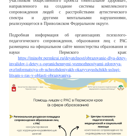
участником общественного проекта «Ментальное здоровье»,
направленного на создание системы комплексного
сопровождения людей с расстройствами аутистического
спектра и другими ментальными нарушениями,
реализующегося в Приволжском Федеральном округе.
Подробная информация об организациях психолого-
педагогического сопровождения, образования лиц с РАС
размещена на официальном сайте министерства образования и
науки Пермского края:
https://minobr.permkrai.ru/deyatelnost/obrazovanie-dlya-detey-
invalidov-i-detey-s-ogranichennymi-vozmozhnostyami-zdorovya-
ovz/informatsiya-ob-uchrezhdeniyakh-okazyvayushchikh-uslugi-
litsam-s-ras-v-oblasti-obrazovaniya
.