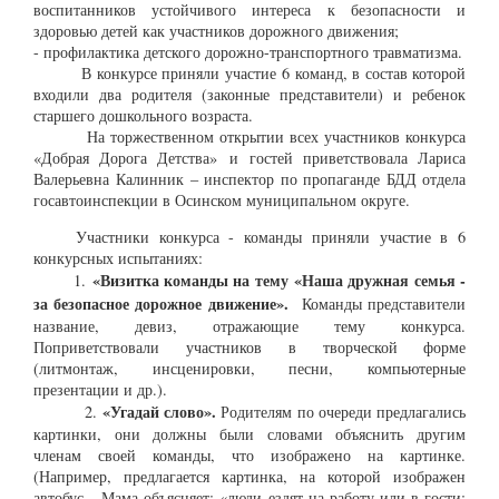
воспитанников устойчивого интереса к безопасности и
здоровью детей как участников дорожного движения;
- профилактика детского дорожно-транспортного травматизма.
В конкурсе приняли участие 6 команд, в состав которой
входили два родителя (законные представители) и ребенок
старшего дошкольного возраста.
На торжественном открытии всех участников конкурса
«Добрая Дорога Детства» и гостей приветствовала Лариса
Валерьевна Калинник – инспектор по пропаганде БДД отдела
госавтоинспекции в Осинском муниципальном округе.
Участники конкурса - команды приняли участие в 6
конкурсных испытаниях:
«
Визитка команды на тему
«Наша дружная семья
-
1.
за безопасное дорожное движение»
.
Команды представители
название, девиз, отражающие тему конкурса.
Поприветствовали участников в творческой форме
(литмонтаж, инсценировки, песни, компьютерные
презентации и др.).
«Угадай слово»
.
2.
Родителям по очереди предлагались
картинки, они должны были словами объяснить другим
членам своей команды, что изображено на картинке.
(Например, предлагается картинка, на которой изображен
автобус. Мама объясняет: «люди ездят на работу или в гости;