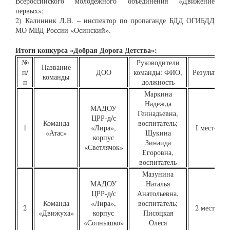
Всероссийского молодежного объединения «Движение
первых»;
2) Калинник Л.В. – инспектор по пропаганде БДД ОГИБДД
МО МВД России «Осинский».
Итоги конкурса
«
Добрая Дорога Детства
»
:
№
Руководители
Название
п/
ДОО
команды: ФИО,
Результат
команды
п
должность
Маркина
Надежда
МАДОУ
Геннадьевна,
ЦРР-д/с
Команда
воспитатель;
1
«Лира»,
I место
«Атас»
Щукина
корпус
Зинаида
«Светлячок»
Егоровна,
воспитатель
Мазунина
МАДОУ
Наталья
ЦРР-д/с
Анатольевна,
Команда
«Лира»,
воспитатель;
2
2 место
«Движуха»
корпус
Писоцкая
«Солнышко»
Олеся