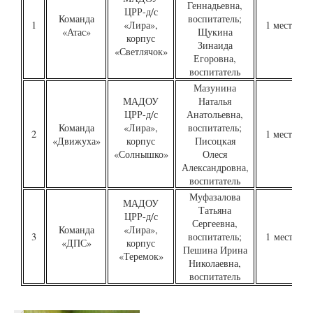
Геннадьевна,
ЦРР-д/с
Команда
воспитатель;
1
«Лира»,
1 место
«Атас»
Щукина
корпус
Зинаида
«Светлячок»
Егоровна,
воспитатель
Мазунина
МАДОУ
Наталья
ЦРР-д/с
Анатольевна,
Команда
«Лира»,
воспитатель;
2
1 место
«Движуха»
корпус
Писоцкая
«Солнышко»
Олеся
Александровна,
воспитатель
Муфазалова
МАДОУ
Татьяна
ЦРР-д/с
Сергеевна,
Команда
«Лира»,
3
воспитатель;
1 место
«ДПС»
корпус
Пешина Ирина
«Теремок»
Николаевна,
воспитатель