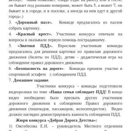
он бывает под разными номерами, может быть 5, а может 7; он
бывает и в городе, и в поселке, а иногда на нем едут в другой
город».)
«
Дорожный паз
л
»
.
3.
Команде предлагалось из пазлов
собрать картинку.
«
Красный крест
»
.
4.
Участники конкурса отвечали на
вопросы и оказывали первую помощь пострадавшему.
«
Знатоки ПДД
»
.
5.
Взрослым участникам команды
предлагались для решения карточки по правилам дорожного
движения (билеты по ПДД), детям - дидактическая игра на
соблюдение правил дорожного движения.
«
Безопасность на дороге
»
6.
. Команды приняли участие в
спортивной эстафете с соблюдением ПДД.
Домашнее задание
7.
.
Участники конкурса – команды подготовили
«Наша семья с
облюдает ПДД!
видеоролики по теме
В конце
видео необходимо было призвать других участников
дорожного движения к соблюдению Правил дорожного
движения (пешеходов, пассажиров, велосипедистов). Видео
должно наглядно демонстрировать важность соблюдения ПДД.
Жюри
конк
урса
«
Добрая Дорога Детства
»
:
1) Ожгибесова Е.Н. – руководитель Местного отделения