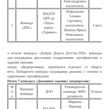
Александровна,
воспитатель
Муфазалова
МАДОУ
Татьяна
ЦРР-д/с
Сергеевна,
Команда
«Лира»,
3
воспитатель;
3 место
«ДПС»
корпус
Пешина Ирина
«Теремок»
Николаевна,
воспитатель
По итогам конкурса «Добрая Дорога Детства-2026» команды
были награждены дипломами, подарочными сертификатами и
сладкими призами.
Конкурс «Видеороликов» оценивался отдельно от общего
зачета. Победители конкурса награждены диплома 1 степени и
подарочными сертификатами.
Итоги
7
конкурса
«
Домашнее задание
»
(в
идеоролик)
№
Руководители
Название
п/
ДОО
команды: ФИО,
Результат
команды
п
должность
Маркина
Надежда
МАДОУ