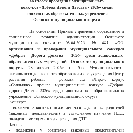
об итогах проведения
муни
ципального
конкурса «
Добрая
Д
орога
Д
етства
- 2026
» среди
дошкольных образовательных
учреждений
Осинского
муниципального
округа
На основании Приказа управления образования и
социального развития администрации Осинского
Об
муниципального округа от 08.04.2026 № 485 «
организации и проведении муниципального
конкурса
«Добр
ая
Д
орога
Д
етства
- 2026
» среди
дошкольных
образовательных учреждений
Осинского
муниципального
округа
»
28 апреля 2026г. на базе Муниципального
автономного дошкольного образовательного учреждения Центр
развития ребенка – детский сад «Лира», корпус
«Солнышко» прошел муниципальный конкурс «Добрая
Дорога Детства-2026» среди дошкольных образовательных
учреждений Осинского муниципального округа.
ь конкурса:
- вовлечение воспитанников детского сада и их родителей
(законных представителей) в углубленное изучение ПДД,
овладение методами предупреждения ДТП.
Задачи:
- поддержка у родителей (законных представителей)