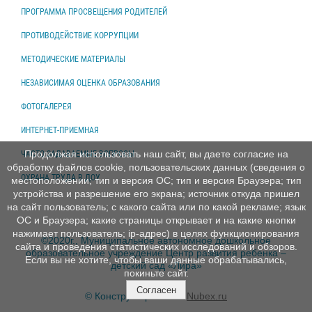
ПРОГРАММА ПРОСВЕЩЕНИЯ РОДИТЕЛЕЙ
ПРОТИВОДЕЙСТВИЕ КОРРУПЦИИ
МЕТОДИЧЕСКИЕ МАТЕРИАЛЫ
НЕЗАВИСИМАЯ ОЦЕНКА ОБРАЗОВАНИЯ
ФОТОГАЛЕРЕЯ
ИНТЕРНЕТ-ПРИЕМНАЯ
Продолжая использовать наш сайт, вы даете согласие на
ЧАСТО ЗАДАВАЕМЫЕ ВОПРОСЫ
обработку файлов cookie, пользовательских данных (сведения о
ОХРАНА ТРУДА В ДОУ
местоположении; тип и версия ОС; тип и версия Браузера; тип
устройства и разрешение его экрана; источник откуда пришел
на сайт пользователь; с какого сайта или по какой рекламе; язык
ОС и Браузера; какие страницы открывает и на какие кнопки
нажимает пользователь; ip-адрес) в целях функционирования
©2020г., Муниципальное автономное дошкольное
сайта и проведения статистических исследований и обзоров.
образовательное учреждение Центр развития ребенка –
Если вы не хотите, чтобы ваши данные обрабатывались,
детский сад «Лира»
покиньте сайт.
Согласен
© Конструктор сайтов
Nubex.ru