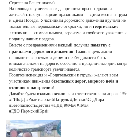
Сергеевна Решетникова).
На площадке у детского сада организаторы поздравили
жителей с наступающими праздниками — Днём весны и труда
и Днём Победы. Участникам дорожного движения вручали не
георгиевские
только тёплые первомайские открытки, но и
ленточки
— символ памяти, героизма и глубокого уважения к
подвигу наших предков.
памятку с
Вместе с поздравлениями каждый получил
правилами дорожного движения
. Главная цель акции —
напомнить взрослым и детям о необходимости быть
внимательными на дороге, особенно в праздничные дни, когда
количество транспорта увеличивается.
Госавтоинспекция и «Родительский патруль» желают всем
безопасных дорог, мирного неба и
участникам движения
отличного настроения
!
Давайте будем взаимно вежливы и ответственны на дороге! 👋
#ГИБДД #РодительскийПатруль #ДетскийСадЛира
#БезопасностьДетства #ПДД #9Мая #1Мая
#ГДО ПермскийКрай