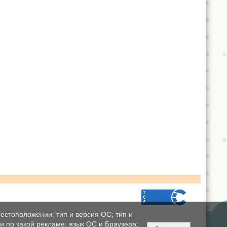
естоположении; тип и версия ОС; тип и
ли по какой рекламе; язык ОС и Браузера;