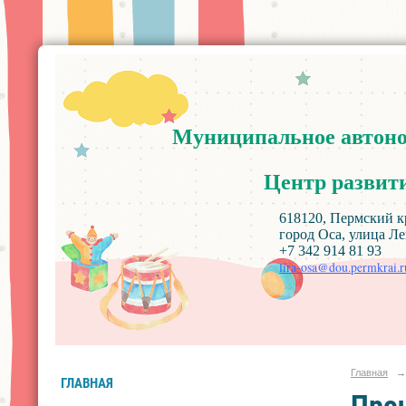
Муниципальное
автон
Центр
развит
618120, Пермский край, Ос
город Оса, улица Ленин
+7 342 914 81 93
lira-osa@dou.permkrai.r
Главная
→
ГЛАВНАЯ