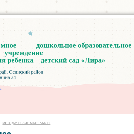
омное
дошкольное
образовательное
учреждение
ия
ребенка
–
детский
сад
«
Лира
»
инский район,
а 34
u
МЕТОДИЧЕСКИЕ МАТЕРИАЛЫ