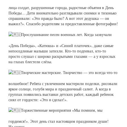
лица солдат, разрушенные города, радостные объятия в День
Победы… Дети внимательно разглядывали снимки и тихонько
спрашивали: «Это правда было? А вот этот дедушка — он
выжил?». Спасибо родителям за предоставленные фотографии!
Прослушивание песен военных лет. Когда зазвучали
«День Победы», «Катюша» и «Синий платочек», даже самые
непоседливые малыши затихли. Кто‑то подпевал, кто‑то
просто слушал с широко раскрытыми глазами — а у взрослых
на глазах блестели слёзы.
Творческие мастерские. Творчество — это всегда что‑то
волшебное! Ребята с увлечением мастерили поделки, рисовали
яркое солнце, голубя мира и праздничный салют. А когда в
группах появились выставки детских работ, каждый ребенок
сиял от гордости: «Это я сделал!».
Торжественные мероприятия «Мы помним, мы
гордимся!». Этот день стал настоящим праздником души!
На сцене: