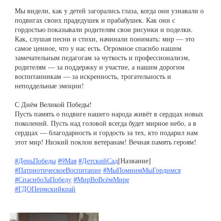
Мы видели, как у детей загорались глаза, когда они узнавали о
подвигах своих прадедушек и прабабушек. Как они с
гордостью показывали родителям свои рисунки и поделки.
Как, слушая песни и стихи, начинали понимать: мир — это
самое ценное, что у нас есть. Огромное спасибо нашим
замечательным педагогам за чуткость и профессионализм,
родителям — за поддержку и участие, а нашим дорогим
воспитанникам — за искренность, трогательность и
неподдельные эмоции!
С Днём Великой Победы!
Пусть память о подвиге нашего народа живёт в сердцах новых
поколений. Пусть над головой всегда будет мирное небо, а в
сердцах — благодарность и гордость за тех, кто подарил нам
этот мир! Низкий поклон ветеранам! Вечная память героям!
#ДеньПобеды
#9Мая
#ДетскийСад
[Название]
#ПатриотическоеВоспитание
#МыПомнимМыГордимся
#СпасибоЗаПобеду
#МирВоВсёмМире
#ГДОПермскийкрай